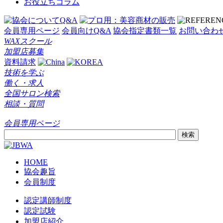
お役立ちコラム
会員専用ページ
会員向けQ&A
協会指定書類一覧
お問い合わ
WAXスクール
加盟店募集
資料請求
技術を学ぶ
働く・求人
全国サロン検索
相談・質問
会員専用ページ
HOME
協会趣旨
会員制度
認定講師制度
認定試験
加盟店紹介