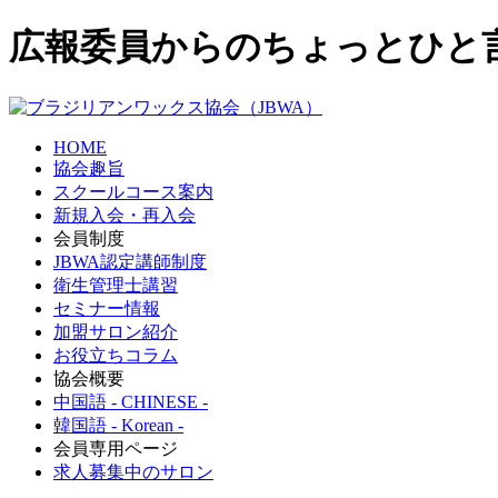
広報委員からのちょっとひと
HOME
協会趣旨
スクールコース案内
新規入会・再入会
会員制度
JBWA認定講師制度
衛生管理士講習
セミナー情報
加盟サロン紹介
お役立ちコラム
協会概要
中国語 - CHINESE -
韓国語 - Korean -
会員専用ページ
求人募集中のサロン