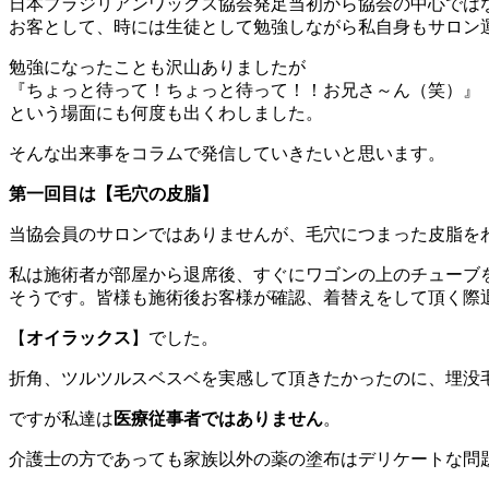
日本ブラジリアンワックス協会発足当初から協会の中心では
お客として、時には生徒として勉強しながら私自身もサロン
勉強になったことも沢山ありましたが
『ちょっと待って！ちょっと待って！！お兄さ～ん（笑）』
という場面にも何度も出くわしました。
そんな出来事をコラムで発信していきたいと思います。
第一回目は【毛穴の皮脂】
当協会員のサロンではありませんが、毛穴につまった皮脂を
私は施術者が部屋から退席後、すぐにワゴンの上のチューブ
そうです。皆様も施術後お客様が確認、着替えをして頂く際
【
オイラックス
】でした。
折角、ツルツルスベスベを実感して頂きたかったのに、埋没
ですが私達は
医療従事者ではありません
。
介護士の方であっても家族以外の薬の塗布はデリケートな問